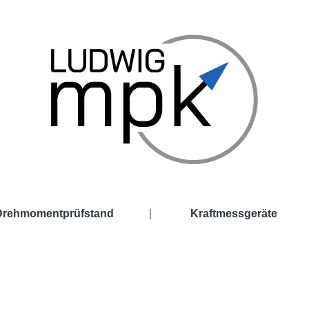
Drehmomentprüfstand
|
Kraftmessgeräte
mentprüfstand
Kraftmessgeräte
ntaler Drehmomentprüfstand
Hydraulische Kraftmessgerät
ler Drehmomentprüfstand
Digitale Kraftmessgeräte
Kraftaufnehmer