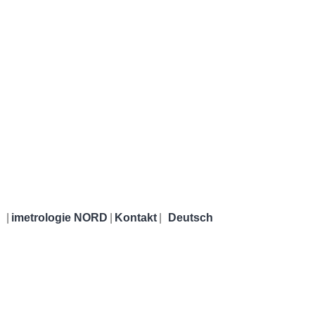
|
imetrologie NORD
|
Kontakt
|
Deutsch
imetrologie NORD
Englisch
e
Kalibrierung