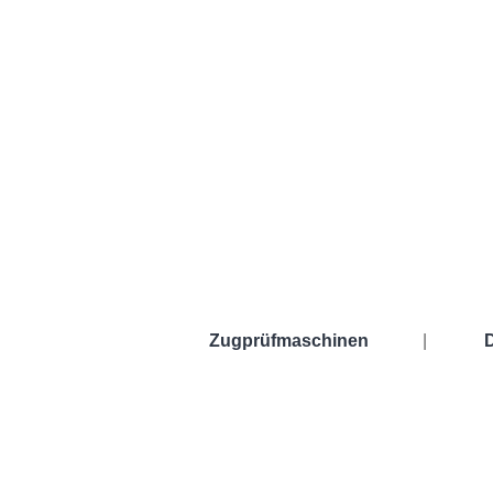
Zugprüfmaschinen
|
Zugprüfmaschinen
Drehmo
Gebrauchte Zugprüfmaschinen
Horizo
Spannwerkzeuge
Vertika
Thermokammern